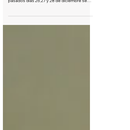
3ra Etapa de Amor en Verde
Salesianos Tijuana Comunicación Social
(Tijuana, B.C. a 30 de diciembre de 2014), Los
pasados días 26,27 y 28 de diciembre se
llevó a...