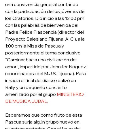
una convivencia general contando 
con la participación de los jóvenes de 
los Oratorios. Dio inicio a las 12:00 pm 
con las palabras de bienvenida del 
Padre Felipe Plascencia (director del 
Proyecto Salesiano Tijuana, A. C.), a la 
1:00 pm la Misa de Pascua y 
posteriormente el tema conclusivo 
“Caminar hacia una civilización del 
amor”, impartido por Jennifer Noguez 
(coordinadora del M.J.S. Tijuana). Para 
ir hacia el final del día se realizó un 
Rally y un pequeño concierto 
amenizado por el grupo 
MINISTERIO 
DE MUSICA JUBAL.
Esperamos que como fruto de esta 
Pascua surja algún grupo nuevo en 
nuestros oratorios. Con el favor del 